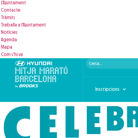
L'Ajuntament
Contacte
Tràmits
Treballa a l'Ajuntament
Notícies
Agenda
Mapa
Com s'hi va
Inscripcions