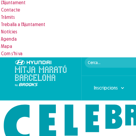
L'Ajuntament
Contacte
Tràmits
Treballa a l'Ajuntament
Notícies
Agenda
Mapa
Com s'hi va
Inscripcions