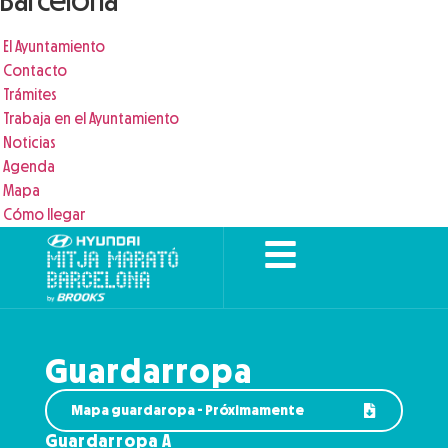
Barcelona
El Ayuntamiento
Contacto
Trámites
Trabaja en el Ayuntamiento
Noticias
Agenda
Mapa
Cómo llegar
Guardarropa
Mapa guardaropa - Próximamente
Guardarropa A