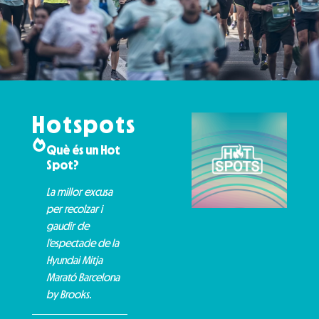
Hotspots
Què és un Hot
Spot?
La millor excusa
per recolzar i
gaudir de
l'espectacle de la
Hyundai Mitja
Marató Barcelona
by Brooks.