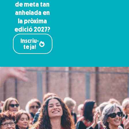
de meta tan
anhelada en
la pròxima
edició 2027?
Inscriu-
te ja!