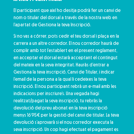
El participant que així ho desitja podrà fer un canvi de
nom o titular del dorsal a través de la nostra web en
l’apartat de Gestiona la teva Inscripció.
Si no vas a córrer, pots cedir el teu dorsal i plaça en la
carrera a un altre corredor. El nou corredor haurà de
complir amb tot l’establert en el present reglament,
en acceptar el dorsal estarà acceptant el contingut
del mateix en la seva integritat. Hauràs d’entrar a
Gestiona la teva inscripció, Canvi de Titular, i indicar
l’email de la persona a la qual li cedeixes la teva
inscripció. El nou participant rebrà un e-mail amb les
indicacions per inscriure’s. Una vegada hagi
realitzat/pagat la seva inscripció, tu rebràs la
devolució del preu abonat en la teva inscripció
menys 16’95€ per la gestió del canvi de titular. La teva
devolució s’aprovarà si el nou corredor executa la
seva inscripció. Un cop hagi efectuat el pagament es