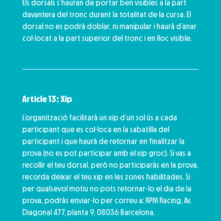
Els dorsals s’hauran de portar ben visibles a la part
davantera del tronc durant la totalitat de la cursa. El
dorsal no es podrà doblar, ni manipular i haurà d’anar
col·locat a la part superior del tronc i en lloc visible.
Article 13: Xip
L’organització facilitarà un xip d’un sol ús a cada
participant que es col·loca en la sabatilla del
participant i que haurà de retornar en finalitzar la
prova (no es pot participar amb el xip groc). Si vas a
recollir el teu dorsal, però no participaràs en la prova,
recorda deixar el teu xip en les zones habilitades. Si
per qualsevol motiu no pots retornar-lo el dia de la
prova, podràs enviar-lo per correu a: RPM Racing, Av.
Diagonal 477, planta 9, 08036 Barcelona.