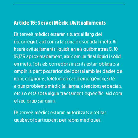
Article 15: Servei Mèdic i Avituallaments
Els serveis mèdics estaran situats al llarg del
recorregut, així com a la zona de sortida i meta. Hi
haurà avituallaments líquids en els quilòmetres 5, 10,
15,17,5 aproximadament, així com un final líquid i sòlid
en meta. Tots els corredors inscrits estan obligats a
omplir la part posterior del dorsal amb les dades de
nom, cognoms, telèfon en cas d’emergència, si té
algun problema mèdic (al·lèrgia, atencions especials,
etc.) o està sota algun tractament específic, així com
el seu grup sanguini.
Els serveis mèdics estaran autoritzats a retirar
qualsevol participant per raons mèdiques.