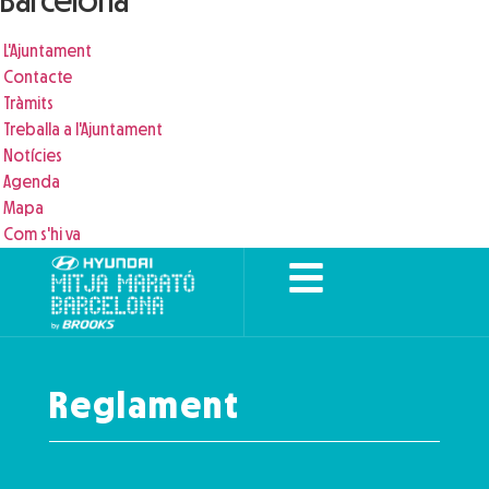
Barcelona
L'Ajuntament
Contacte
Tràmits
Treballa a l'Ajuntament
Notícies
Agenda
Mapa
Com s'hi va
Reglament