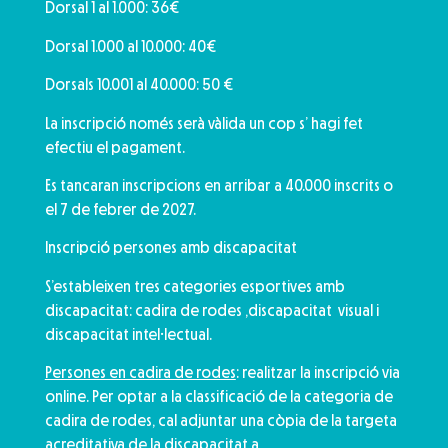
Dorsal 1 al 1.000: 36€
Dorsal 1.000 al 10.000: 40€
Dorsals 10.001 al 40.000: 50 €
La inscripció només serà vàlida un cop s’ hagi fet
efectiu el pagament.
Es tancaran inscripcions en arribar a 40.000 inscrits o
el 7 de febrer de 2027.
Inscripció persones amb discapacitat
S’estableixen tres categories esportives amb
discapacitat: cadira de rodes ,discapacitat visual i
discapacitat intel·lectual.
Persones en cadira de rodes
: realitzar la inscripció via
online. Per optar a la classificació de la categoria de
cadira de rodes, cal adjuntar una còpia de la targeta
acreditativa de la discapacitat a