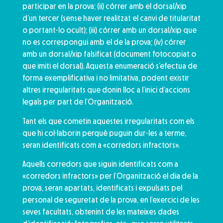
participar en la prova; (ii) córrer amb el dorsal/xip
d’un tercer (sense haver realitzat el canvi de titularitat
o portant-lo ocult); (iii) córrer amb un dorsal/xip que
no es correspongui amb el de la prova; (iv) córrer
amb un dorsal/xip falsificat (document fotocopiat o
que imiti el dorsal). Aquesta enumeració s’efectua de
forma exemplificativa i no limitativa, podent existir
altres irregularitats que donin lloc a l’inici d’accions
legals per part de l’Organització.
Tant els que cometin aquestes irregularitats com els
que hi col·laborin perquè puguin dur-les a terme,
seran identificats com a «corredors infractors».
Aquells corredors que siguin identificats com a
«corredors infractors» per l’Organització el dia de la
prova, seran apartats, identificats i expulsats pel
personal de seguretat de la prova, en l’exercici de les
seves facultats, obtenint de les mateixes dades