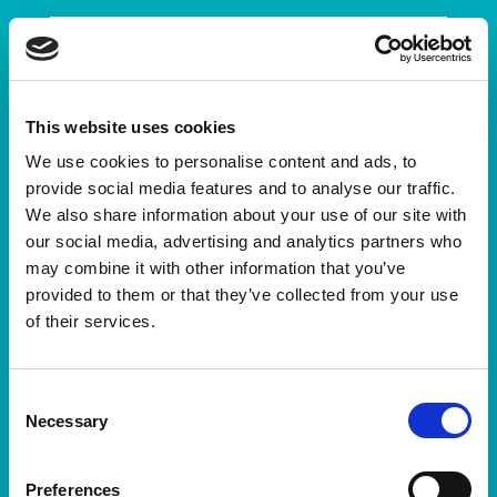
Article 8: Infraccions i desqualificacions
No seran admesos per l’Organització corredors que
This website uses cookies
no estiguin inscrits o corrin sense dorsal o amb un
We use cookies to personalise content and ads, to
dorsal no oficial de la present edició de la prova,
provide social media features and to analyse our traffic.
impedint que tinguin accés a la carrera en defensa
We also share information about your use of our site with
dels drets dels reglamentàriament inscrits. [Tampoc
our social media, advertising and analytics partners who
seran admesos els atletes de elit o com categoria
may combine it with other information that you’ve
Label de World Athletics que s’inscriguin com a
provided to them or that they’ve collected from your use
corredors populars. La participació de tots els
of their services.
atletes d’elit o amb categoria Label de World
Athletics tindrà ser admesa per l’Organització de
manera expressa.]Així mateix, no es permetrà l’accés a
Consent
vehicles no autoritzats, per la seguretat dels
Necessary
Selection
corredors. Els jutges de la Prova i l’Organització es
reserven la facultat de desqualificar l’infractor que,
Preferences