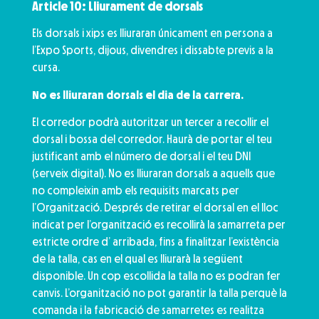
Article 10: Lliurament de dorsals
Els dorsals i xips es lliuraran únicament en persona a
l’Expo Sports, dijous, divendres i dissabte previs a la
cursa.
No es lliuraran dorsals el dia de la carrera.
El corredor podrà autoritzar un tercer a recollir el
dorsal i bossa del corredor. Haurà de portar el teu
justificant amb el número de dorsal i el teu DNI
(serveix digital). No es lliuraran dorsals a aquells que
no compleixin amb els requisits marcats per
l’Organització. Després de retirar el dorsal en el lloc
indicat per l’organització es recollirà la samarreta per
estricte ordre d’ arribada, fins a finalitzar l’existència
de la talla, cas en el qual es lliurarà la següent
disponible. Un cop escollida la talla no es podran fer
canvis. L’organització no pot garantir la talla perquè la
comanda i la fabricació de samarretes es realitza