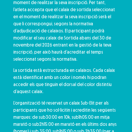
moment de realitzar la seva inscripció. Per tant,
l’atleta accepta que el calaix de sortida seleccionat
en el moment de realitzar la seva inscripció serà el
que li correspongui, segons la normativa
d’adjudicació de calaixos. El participant podrà
modificar el seu calaix de Sortida abans del 30 de
novembre del 2026 entrant en la gestió de la teva
inscripció, per això haurà d’acreditar el temps
seleccionat segons la normativa.
La sortida està estructurada en calaixos. Cada calaix
està identificat amb un color i només hi podran
accedir els que tinguin el dorsal del color distintiu
d’aquest calaix.
L’organització té reservat un calaix Sub-Elit per als
participants que ho sol·licitin i acreditin les següents
marques: de sub30:00 en 10k, sub1h05:00 en mitja
marató o sub2h15:00 en marató en els últims dos anys
(homes) i sub 35:00, sub1h15:00 o sub 2h35:00 (per a