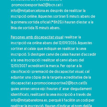
promocioesportiva2@bcn.cat i
info@mitjabarcelona.es després de realitzar la
inscripció online. Aquestes sortiran 5 minuts abans de
la primera sortida oficial (*8h25) i hauran d’estar a la
línia de sortida 15 minuts abans.
Persones amb discapacitat visual
: realitzar la
inscripció via online abans del 12/09/2026. Aquestes
sortiran al calaix que indiquin en realitzar la seva
inscripció. Si desitgen canvi de calaix hauran d’accedir
a la seva inscripció i realitzar el canvi abans del
12/01/2027 acreditant la marca. Per optar a la
classificació i premiació de discapacitat visual, cal
adjuntar una còpia de la targeta acreditativa de la
discapacitat a promocioesportiva2@bcn.catEls
guies aniran sense xip i hauran d’ anar degudament
identificats, realitzant la seva inscripció a través de
info@mitjabarelona.es, perquè li facilitin un codi per
realitzar la inscripció. Hauran d’indicar el nom del/la