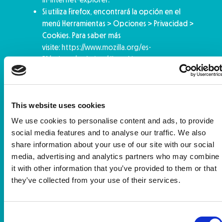
Si utiliza Firefox, encontrará la opción en el
menú Herramientas > Opciones > Privacidad >
Cookies. Para saber más
visite:
https://www.mozilla.org/es-
ES/privacy/websites/#cookies
Si utiliza Chrome, en la sección de Opciones >
Opciones avanzadas > Privacidad. Para saber
más:
https://support.google.com/accounts/answer/61
This website uses cookies
hl=es
Si utiliza Opera, en la opción de Seguridad y
We use cookies to personalise content and ads, to provide
Privacidad, podrá configurar el navegador.
social media features and to analyse our traffic. We also
Para saber más
share information about your use of our site with our social
visite:
http://help.opera.com/Windows/11.50/es-
media, advertising and analytics partners who may combine
ES/cookies.html
it with other information that you’ve provided to them or that
Si utiliza Safari encontrará la opción en el menú
they’ve collected from your use of their services.
Preferencias/Privacidad. Más información
en:
http://support.apple.com/kb/HT1677?
viewlocale=es_ES
Consent