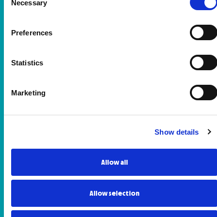
Necessary
Notificaciones en el navegador
Selection
Si has aceptado, al iniciar tu navegación en el sitio
Preferences
web, recibir notificaciones a través de la ventana
emergente, RPM podrá enviarte notificaciones
emergentes sobre noticias y contenido relevante
Statistics
sobre su objeto social. Puedes configurar estas
notificaciones emergentes, tanto de RPM como de
otros sitios web, a través de la configuración u
Marketing
opciones de tu navegador.
Derechos de los Usuarios e Información Adicional
Show details
Puede obtener más información sobre el tratamiento
de sus datos realizado por RPM, así como sobre el
Allow all
modo de ejercitar sus derechos en nuestra
Política
de Privacidad
.
Allow selection
También puede contactar con RPM en el
email:
dpo@rpmsports.es