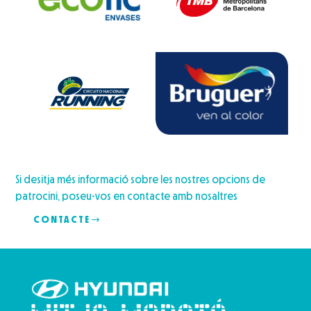
Si desitja més informació sobre les nostres opcions de
patrocini, poseu-vos en contacte amb nosaltres
CONTACTE