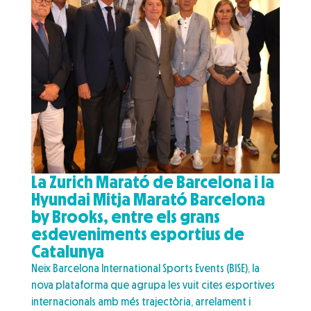
La Zurich Marató de Barcelona i la
Hyundai Mitja Marató Barcelona
by Brooks, entre els grans
esdeveniments esportius de
Catalunya
Neix Barcelona International Sports Events (BISE), la
nova plataforma que agrupa les vuit cites esportives
internacionals amb més trajectòria, arrelament i