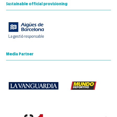
Sustainable official provisioning
Media Partner