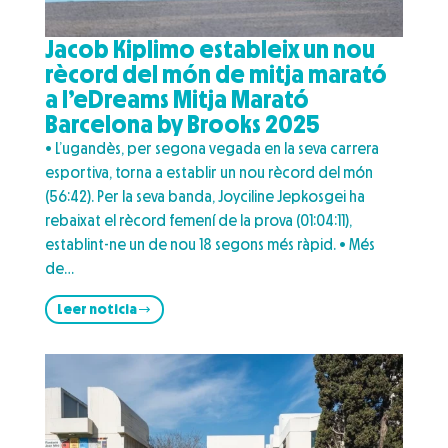
Jacob Kiplimo estableix un nou
rècord del món de mitja marató
a l’eDreams Mitja Marató
Barcelona by Brooks 2025
• L’ugandès, per segona vegada en la seva carrera
esportiva, torna a establir un nou rècord del món
(56:42). Per la seva banda, Joyciline Jepkosgei ha
rebaixat el rècord femení de la prova (01:04:11),
establint-ne un de nou 18 segons més ràpid. • Més
de…
Leer noticia