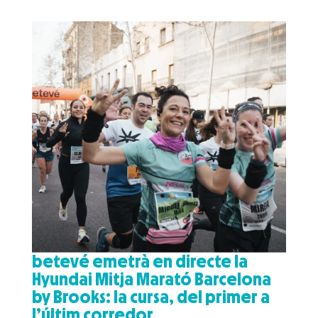
betevé emetrà en directe la
Hyundai Mitja Marató Barcelona
by Brooks: la cursa, del primer a
l’últim corredor