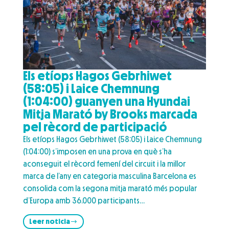
Els etíops Hagos Gebrhiwet
(58:05) i Laice Chemnung
(1:04:00) guanyen una Hyundai
Mitja Marató by Brooks marcada
pel rècord de participació
Els etíops Hagos Gebrhiwet (58:05) i Laice Chemnung
(1:04:00) s’imposen en una prova en què s’ha
aconseguit el rècord femení del circuit i la millor
marca de l’any en categoria masculina Barcelona es
consolida com la segona mitja marató més popular
d’Europa amb 36.000 participants…
Leer noticia