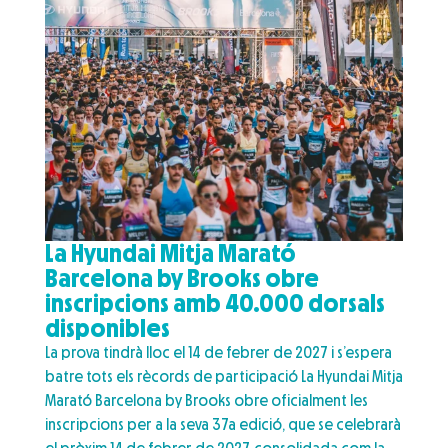
La Hyundai Mitja Marató
Barcelona by Brooks obre
inscripcions amb 40.000 dorsals
disponibles
La prova tindrà lloc el 14 de febrer de 2027 i s’espera
batre tots els rècords de participació La Hyundai Mitja
Marató Barcelona by Brooks obre oficialment les
inscripcions per a la seva 37a edició, que se celebrarà