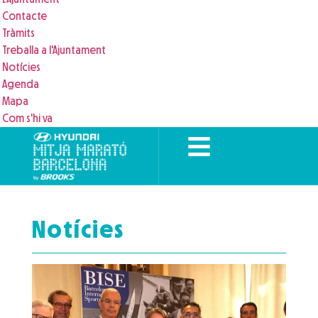
Contacte
Tràmits
Treballa a l'Ajuntament
Notícies
Agenda
Mapa
Com s'hi va
Notícies