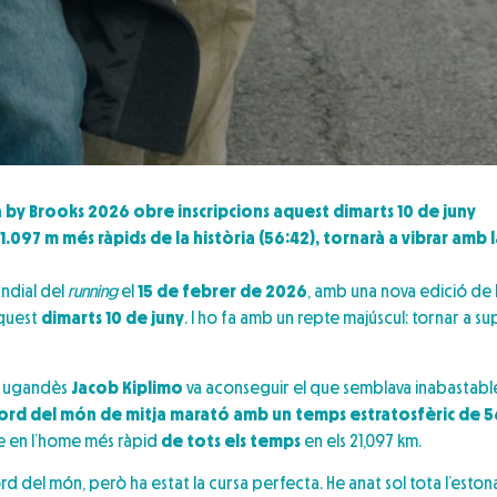
 by Brooks 2026 obre inscripcions aquest dimarts 10 de juny
1.097 m més ràpids de la història (56:42), tornarà a vibrar amb l
undial del
running
el
15 de febrer de 2026
, amb una nova edició de 
aquest
dimarts 10 de juny
. I ho fa amb un repte majúscul: tornar a s
or ugandès
Jacob Kiplimo
va aconseguir el que semblava inabastable:
ord del món de mitja marató amb un temps estratosfèric de 5
se en l’home més ràpid
de tots els temps
en els 21,097 km.
 del món, però ha estat la cursa perfecta. He anat sol tota l’estona 