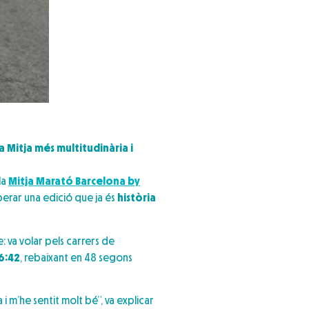
a Mitja més multitudinària i
la
Mitja Marató Barcelona by
uperar una edició que ja és
història
 va volar pels carrers de
6:42
, rebaixant en 48 segons
i m’he sentit molt bé”, va explicar