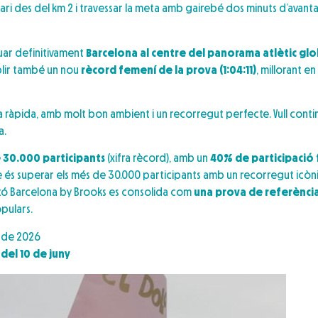
tari des del km 2 i travessar la meta amb gairebé dos minuts d’avant
tuar definitivament
Barcelona al centre del panorama atlètic glo
blir també un nou
rècord femení de la prova (1:04:11)
, millorant e
 ràpida, amb molt bon ambient i un recorregut perfecte. Vull continu
a.
 30.000 participants
(xifra rècord), amb un
40% de participació
te és superar els més de 30.000 participants amb un recorregut icòni
rató Barcelona by Brooks es consolida com
una prova de referènci
pulars.
r de 2026
 del 10 de juny