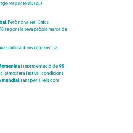
atge respecte els seus
bal
. Però no va ser l’única
n 18 segons la seva pròpia marca de
ar millorant any rere any”, va
 femenina
i representació de
95
c, atmosfera festiva i condicions
a mundial
, tant per a l’elit com