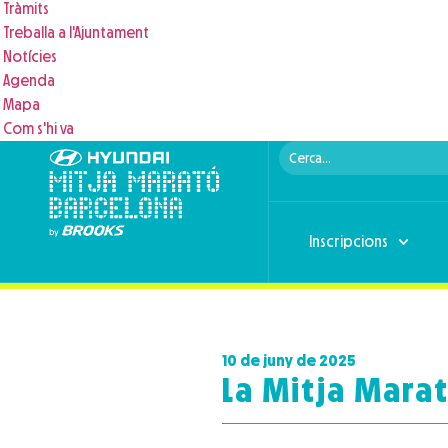
Tràmits
Treballa a l'Ajuntament
Notícies
Agenda
Mapa
Com s'hi va
Inscripcions
10 de juny de 2025
La Mitja Mara