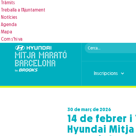
Tràmits
Treballa a l'Ajuntament
Notícies
Agenda
Mapa
Com s'hi va
Inscripcions
30 de març de 2026
14 de febrer i
Hyundai Mitja