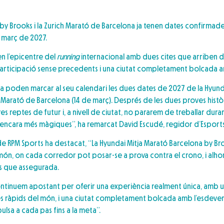
by Brooks i la Zurich Marató de Barcelona ja tenen dates confirmades.
e març de 2027.
en l’epicentre del
running
internacional amb dues cites que arriben d
 participació sense precedents i una ciutat completament bolcada 
ja poden marcar al seu calendari les dues dates de 2027 de la Hyund
ch Marató de Barcelona (14 de març). Després de les dues proves his
es reptes de futur i, a nivell de ciutat, no pararem de treballar dur
a encara més màgiques”, ha remarcat David Escudé, regidor d’Esports
s de RPM Sports ha destacat, “La Hyundai Mitja Marató Barcelona by B
 món, on cada corredor pot posar-se a prova contra el crono, i alhor
és que assegurada.
ontinuem apostant per oferir una experiència realment única, amb u
més ràpids del món, i una ciutat completament bolcada amb l’esdev
ulsa a cada pas fins a la meta”.