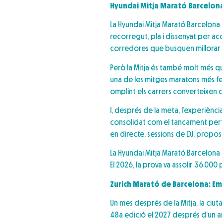
Hyundai Mitja Marató Barcelona
La Hyundai Mitja Marató Barcelona 
recorregut, pla i dissenyat per ac
corredores que busquen millorar la 
Però la Mitja és també molt més q
una de les mitges maratons més fes
omplint els carrers converteixen c
I, després de la meta, l’experiènci
consolidat com el tancament perf
en directe, sessions de DJ, propo
La Hyundai Mitja Marató Barcelona 
El 2026, la prova va assolir 36.00
Zurich Marató de Barcelona: Emoc
Un mes després de la Mitja, la ciu
48a edició el 2027 després d’un any