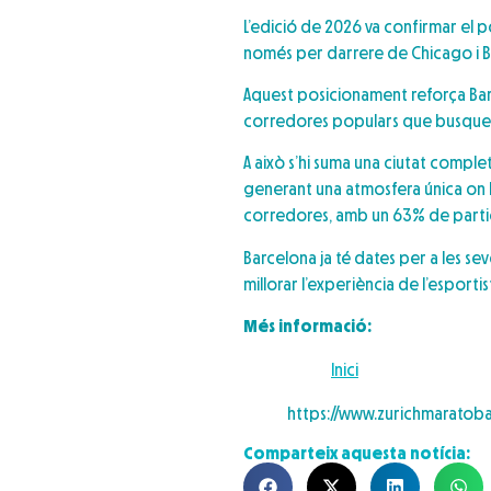
L’edició de 2026 va confirmar el p
només per darrere de Chicago i Ber
Aquest posicionament reforça Barc
corredores populars que busquen e
A això s’hi suma una ciutat comp
generant una atmosfera única on l
corredores, amb un 63% de partici
Barcelona ja té dates per a les se
millorar l’experiència de l’esporti
Més informació:
Inici
https://www.zurichmaratoba
Comparteix aquesta notícia: