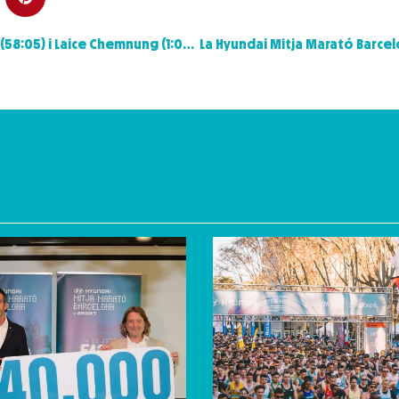
Els etíops Hagos Gebrhiwet (58:05) i Laice Chemnung (1:04:00) guanyen una Hyundai Mitja Marató by Brooks marcada pel rècord de participació