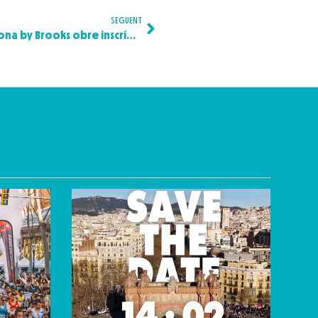
SEGUENT
La Hyundai Mitja Marató Barcelona by Brooks obre inscripcions amb 40.000 dorsals disponibles