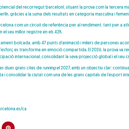
otencial del recorregut barceloní, situant la prova com la tercera ma
lín, gràcies a la suma dels resultats en categoria masculina i femen
elona com un circuit de referència per al rendiment, tant per a atle
l seu millor registre en els 42K.
letament bolcada, amb 47 punts d’animació i milers de persones ac
’esforç es transforma en emoció compartida. El 2026, la prova va re
pació internacional, consolidant la seva projecció global i el seu 
ves dues grans cites de
running
el 2027, amb un objectiu clar: continuar
sta i consolidar la ciutat com una de les grans capitals de l’esport int
rcelona.es/ca