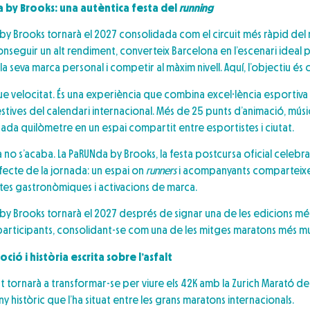
 by Brooks: una autèntica festa del
running
by Brooks tornarà el 2027 consolidada com el circuit més ràpid del m
onseguir un alt rendiment, converteix Barcelona en l’escenari ideal p
seva marca personal i competir al màxim nivell. Aquí, l’objectiu és cl
ue velocitat. És una experiència que combina excel·lència esportiva
tives del calendari internacional. Més de 25 punts d’animació, músic
ada quilòmetre en un espai compartit entre esportistes i ciutat.
a no s’acaba. La PaRUNda by Brooks, la festa postcursa oficial celebra
ecte de la jornada: un espai on
runners
i acompanyants comparteixen
stes gastronòmiques i activacions de marca.
by Brooks tornarà el 2027 després de signar una de les edicions més
0 participants, consolidant-se com una de les mitges maratons més mul
ió i història escrita sobre l’asfalt
tat tornarà a transformar-se per viure els 42K amb la Zurich Marató d
 històric que l’ha situat entre les grans maratons internacionals.