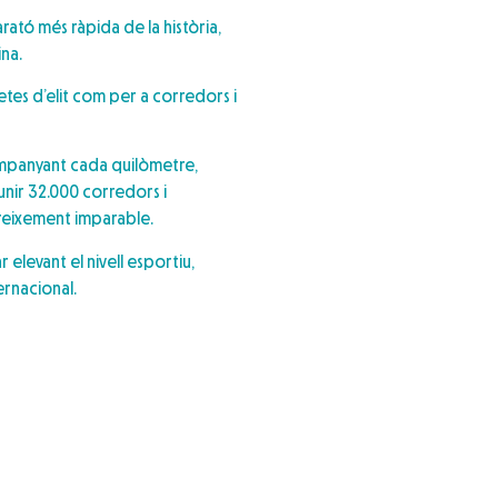
rató més ràpida de la història,
ina.
tes d’elit com per a corredors i
ompanyant cada quilòmetre,
unir 32.000 corredors i
creixement imparable.
 elevant el nivell esportiu,
ernacional.