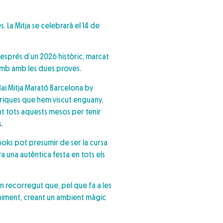
 La Mitja se celebrarà el 14 de
esprés d’un 2026 històric, marcat
amb amb les dues proves.
ai Mitja Marató Barcelona by
tòriques que hem viscut enguany,
ant tots aquests mesos per tenir
.
rooks pot presumir de ser la cursa
a una autèntica festa en tots els
n recorregut que, pel que fa a les
eniment, creant un ambient màgic