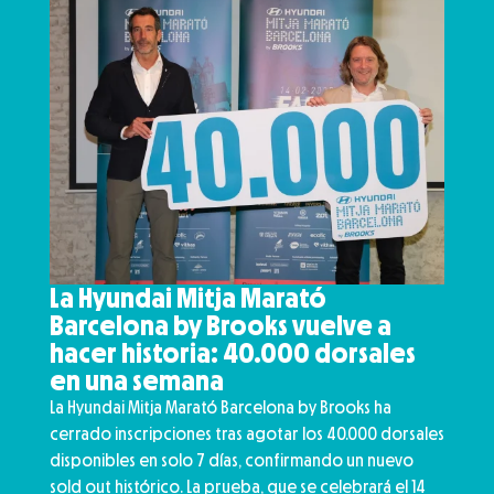
La Hyundai Mitja Marató
Barcelona by Brooks vuelve a
hacer historia: 40.000 dorsales
en una semana
La Hyundai Mitja Marató Barcelona by Brooks ha
cerrado inscripciones tras agotar los 40.000 dorsales
disponibles en solo 7 días, confirmando un nuevo
sold out histórico. La prueba, que se celebrará el 14