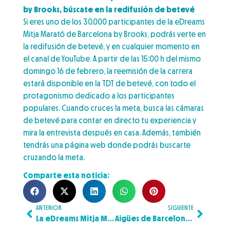
by Brooks, búscate en la redifusión de betevé
Si eres uno de los 30.000 participantes de la eDreams
Mitja Marató de Barcelona by Brooks, podrás verte en
la redifusión de betevé, y en cualquier momento en
el canal de YouTube. A partir de las 15:00 h del mismo
domingo 16 de febrero, la reemisión de la carrera
estará disponible en la TDT de betevé, con todo el
protagonismo dedicado a los participantes
populares. Cuando cruces la meta, busca las cámaras
de betevé para contar en directo tu experiencia y
mira la entrevista después en casa. Además, también
tendrás una página web donde podrás buscarte
cruzando la meta.
Comparte esta noticia:
ANTERIOR
SIGUIENTE
La eDreams Mitja Marató Barcelona by Brooks será la segunda cita del Circuito Nacional de Running Plátano de Canarias 2025
Aigües de Barcelona será el avituallamiento oficial sostenible este 2025 de la eDreams Mitja Marató Barcelona by Brooks y de la Zurich Marató Barcelona