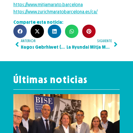
https://www.mitjamarato.barcelona
https://www.zurichmaratobarcelona.es/ca/
Comparte esta noticia:
ANTERIOR
SIGUIENTE
Hagos Gebrhiwet (58:05) y Loice Chemnung (1:04:00) ganan una edición marcada por el récord de participación
La Hyundai Mitja Marató Barcelona by Brooks abre inscripciones con 40.000 dorsales disponibles
Últimas noticias