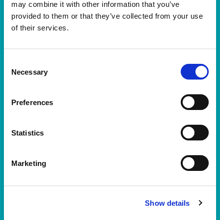
La Hyundai Mitja Marató
may combine it with other information that you’ve
Barcelona by Brooks vuelve a
provided to them or that they’ve collected from your use
hacer historia: 40.000 dorsales
of their services.
en una semana
La Hyundai Mitja Marató Barcelona by Brooks ha
Consent
cerrado inscripciones tras agotar los 40.000 dorsales
Necessary
Selection
disponibles en solo 7 días, confirmando un nuevo
sold out histórico. La prueba, que se celebrará el 14
de febrero de 2027, se consolida como la media
Preferences
maratón más rápida…
Leer noticia
Statistics
Marketing
Show details