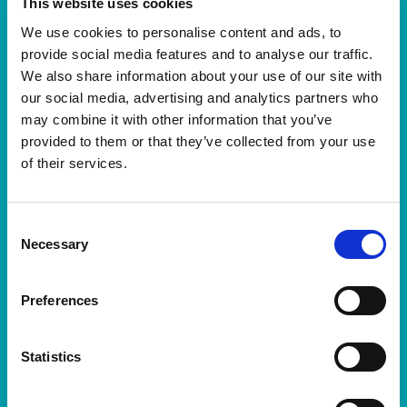
This website uses cookies
Barcelona by Brooks abre
We use cookies to personalise content and ads, to
inscripciones con 40.000
provide social media features and to analyse our traffic.
dorsales disponibles
We also share information about your use of our site with
La prueba tendrá lugar el 14 de febrero de 2027 y se
our social media, advertising and analytics partners who
espera batir todos los récords de participación. La
may combine it with other information that you’ve
Hyundai Mitja Marató Barceloba by Brooks abre
provided to them or that they’ve collected from your use
oficialmente las inscripciones para su 37ª edición,
of their services.
que se celebrará el próximo 14 de febrero de 2027,
consolidada…
Consent
Leer noticia
Necessary
Selection
Preferences
Statistics