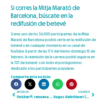
Si corres la Mitja Marató de
Barcelona, búscate en la
redifusión de betevé
Si eres uno de los 36.000 participantes de la Mitja
Marató de Barcelona podrás verte en la redifusión de
betevé y en cualquier momento en su canal de
YouTube. A partir de las 17 h del mismo domingo 15 de
febrero, la reemisión de la carrera podrá seguirse en
la TDT de betevé, con todo el protagonismo
dedicado a los participantes populares
Comparte esta noticia:
ANTERIOR
SIGUIENTE
Finisher®, renueva como Official Sponsor de nutrición y suplementación deportiva de la Zurich Marató Barcelona y la Hyundai Mitja Marató Barcelona by Brooks hasta el año 2028
Hagos Gebrhiwet (58:05) y Loice Chemnung (1:04:00) ganan una edición marcada por el récord de participación