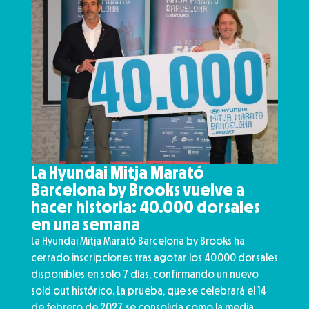
La Hyundai Mitja Marató
Barcelona by Brooks vuelve a
hacer historia: 40.000 dorsales
en una semana
La Hyundai Mitja Marató Barcelona by Brooks ha
cerrado inscripciones tras agotar los 40.000 dorsales
disponibles en solo 7 días, confirmando un nuevo
sold out histórico. La prueba, que se celebrará el 14
de febrero de 2027, se consolida como la media