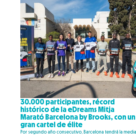
30.000 participantes, récord
histórico de la eDreams Mitja
Marató Barcelona by Brooks, con un
gran cartel de élite
Por segundo año consecutivo, Barcelona tendrá la medi