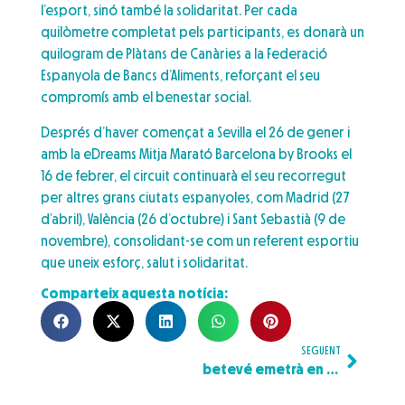
l’esport, sinó també la solidaritat. Per cada
quilòmetre completat pels participants, es donarà un
quilogram de Plàtans de Canàries a la Federació
Espanyola de Bancs d’Aliments, reforçant el seu
compromís amb el benestar social.
Després d’haver començat a Sevilla el 26 de gener i
amb la eDreams Mitja Marató Barcelona by Brooks el
16 de febrer, el circuit continuarà el seu recorregut
per altres grans ciutats espanyoles, com Madrid (27
d’abril), València (26 d’octubre) i Sant Sebastià (9 de
novembre), consolidant-se com un referent esportiu
que uneix esforç, salut i solidaritat.
Comparteix aquesta notícia:
SEGUENT
betevé emetrà en directe la eDreams Mitja Marató Barcelona by Brooks: la cursa, del primer a l’últim atleta