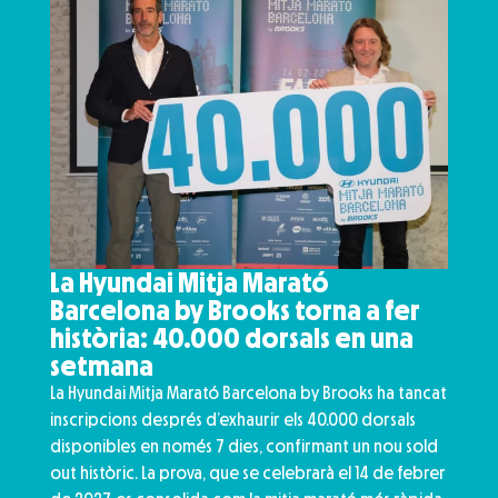
La Hyundai Mitja Marató
Barcelona by Brooks torna a fer
història: 40.000 dorsals en una
setmana
La Hyundai Mitja Marató Barcelona by Brooks ha tancat
inscripcions després d’exhaurir els 40.000 dorsals
disponibles en només 7 dies, confirmant un nou sold
out històric. La prova, que se celebrarà el 14 de febrer