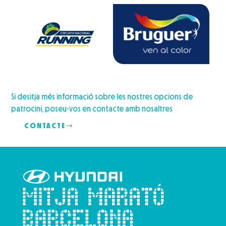
Si desitja més informació sobre les nostres opcions de
patrocini, poseu-vos en contacte amb nosaltres
CONTACTE