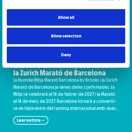
Allow all
Allow selection
14 de febrer i 14 de març de 2027,
Deny
noves dates de la Hyundai Mitja
Marató Barcelona by Brooks i de
la Zurich Marató de Barcelona
La Hyundai Mitja Marató Barcelona by Brooks i la Zurich
Marató de Barcelona ja tenen dates confirmades. La
Mitja se celebrarà el 14 de febrer de 2027 i la Marató
el 14 de març de 2027. Barcelona tornarà a convertir-
se en l’epicentre del running internacional amb dues…
Leer noticia